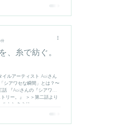
6分
を、糸で紡ぐ。
イルアーティスト Aoiさん
 「シアワセな瞬間」とは？〜
三話 『Aoiさんの『シアワセ
トリー。』 ＞＞第二話より
ルシンキより...