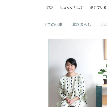
TOP
ヒュッゲとは？
信じている
全ての記事
北欧暮らし
北
ヒュッゲ
北欧ラグ
イ