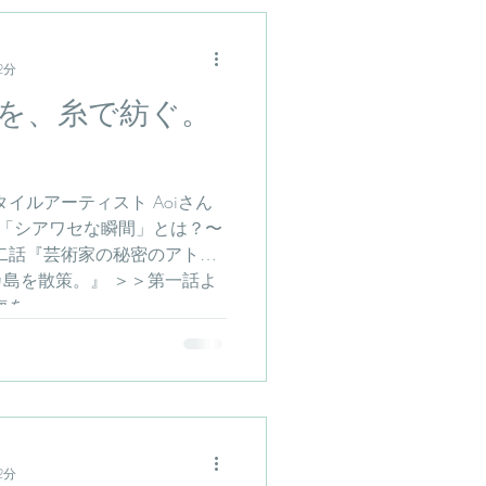
2分
を、糸で紡ぐ。
イルアーティスト Aoiさん
 「シアワセな瞬間」とは？〜
第二話『芸術家の秘密のアトリ
島を散策。』 ＞＞第一話よ
...
2分