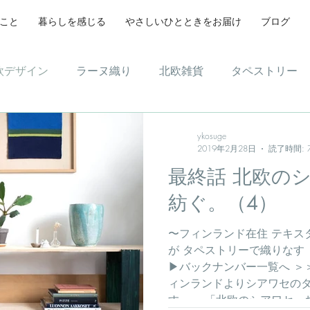
こと
暮らしを感じる
やさしいひとときをお届け
ブログ
欧デザイン
ラーヌ織り
北欧雑貨
タペストリー
ンテリア
デザイン
ykosuge
2019年2月28日
読了時間: 
最終話 北欧の
紡ぐ。（4）
〜フィンランド在住 テキスタ
が タペストリーで織りなす
▶︎バックナンバー一覧へ ＞
ィンランドよりシアワセの
す。』 「北欧のシアワセ、