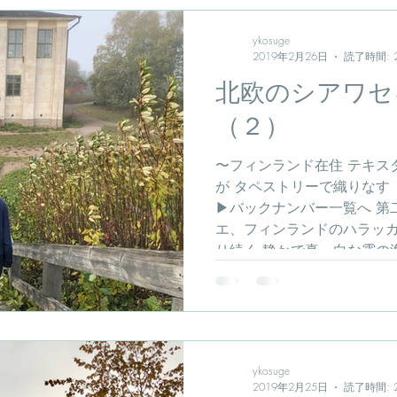
ykosuge
2019年2月26日
読了時間: 
北欧のシアワセ
（２）
〜フィンランド在住 テキスタ
が タペストリーで織りなす
▶︎バックナンバー一覧へ 
エ、フィンランドのハラッカ
り続く 静かで真っ白な霧の海を
ykosuge
2019年2月25日
読了時間: 