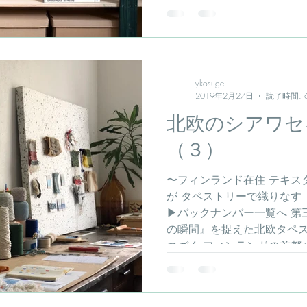
ド...
ykosuge
2019年2月27日
読了時間: 
北欧のシアワセ
（３）
〜フィンランド在住 テキスタ
が タペストリーで織りなす
▶︎バックナンバー一覧へ 第
の瞬間』を捉えた北欧タペス
つづく フィンランドの首都ヘ