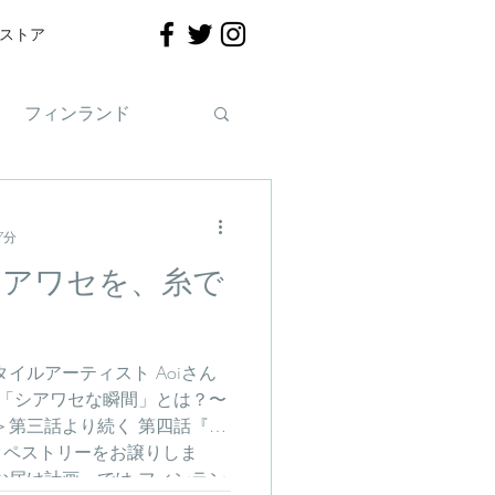
ストア
フィンランド
7分
シアワセを、糸で
イルアーティスト Aoiさん
 「シアワセな瞬間」とは？〜
＞第三話より続く 第四話『フ
タペストリーをお譲りしま
お届け計画」では フィンラン