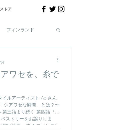
ストア
フィンランド
7分
シアワセを、糸で
イルアーティスト Aoiさん
 「シアワセな瞬間」とは？〜
＞第三話より続く 第四話『フ
タペストリーをお譲りしま
お届け計画」では フィンラン