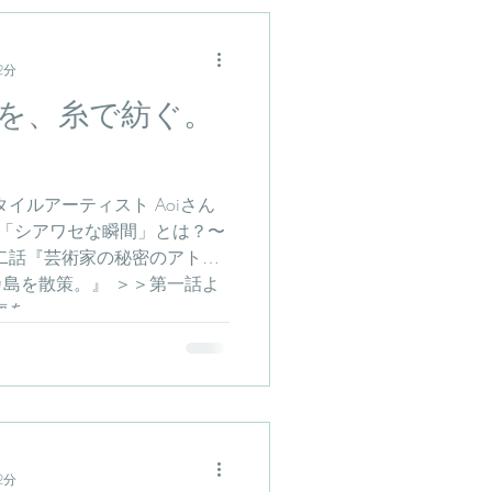
2分
を、糸で紡ぐ。
イルアーティスト Aoiさん
 「シアワセな瞬間」とは？〜
第二話『芸術家の秘密のアトリ
島を散策。』 ＞＞第一話よ
...
2分