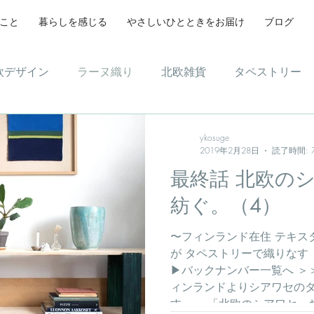
こと
暮らしを感じる
やさしいひとときをお届け
ブログ
欧デザイン
ラーヌ織り
北欧雑貨
タペストリー
ンテリア
デザイン
ykosuge
2019年2月28日
読了時間: 
最終話 北欧の
紡ぐ。（4）
〜フィンランド在住 テキスタ
が タペストリーで織りなす
▶︎バックナンバー一覧へ ＞
ィンランドよりシアワセの
す。』 「北欧のシアワセ、