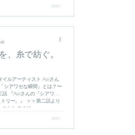
6分
を、糸で紡ぐ。
イルアーティスト Aoiさん
 「シアワセな瞬間」とは？〜
三話 『Aoiさんの『シアワセ
トリー。』 ＞＞第二話より
ルシンキより...