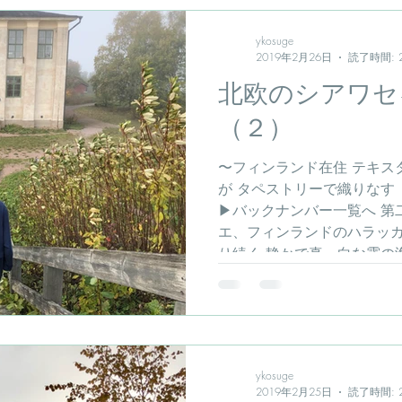
ykosuge
2019年2月26日
読了時間: 
北欧のシアワセ
（２）
〜フィンランド在住 テキスタ
が タペストリーで織りなす
▶︎バックナンバー一覧へ 
エ、フィンランドのハラッカ
り続く 静かで真っ白な霧の海を
ykosuge
2019年2月25日
読了時間: 