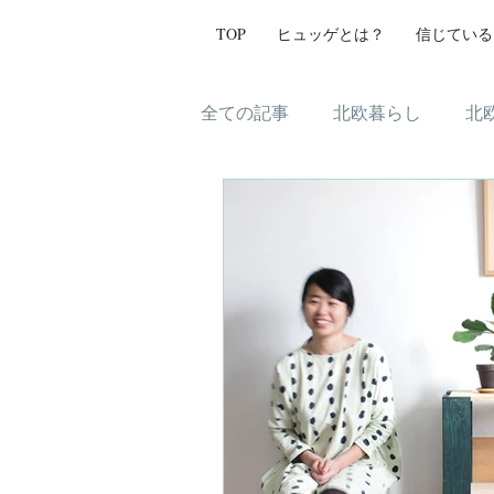
TOP
ヒュッゲとは？
信じている
全ての記事
北欧暮らし
北
ヒュッゲ
北欧ラグ
イ