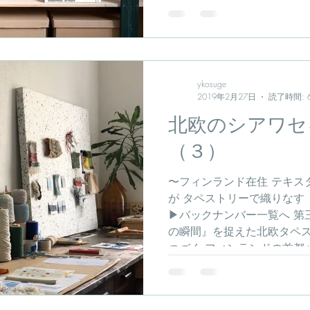
ド...
ykosuge
2019年2月27日
読了時間: 
北欧のシアワセ
（３）
〜フィンランド在住 テキスタ
が タペストリーで織りなす
▶︎バックナンバー一覧へ 第
の瞬間』を捉えた北欧タペス
つづく フィンランドの首都ヘ